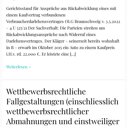
Gerichtsstand für Ansprüche aus Rückabwicklung eines mit
einem Kaufvertrag verbundenen
Verbraucherdarlehensvertrages OLG Braunschweig v. 3.5.2022
– 4 U 525/21 Der Sachverhalt: Die Parteien streiten um
Rückabwicklungsansprüche nach Widerruf eines
Darlehensvertrages. Der Kläger – seinerzeit bereits wohnhaft
in B – erwarb im Oktober 2015 ein Auto zu einem Kaufpreis
i.H.v. rd. 22.000 €. Er leistete eine […]
Ansprüche
Weiterlesen »
aus
Rückabwicklung
_
Wettbewerbsrechtliche
OLG
Fallgestaltungen (einschliesslich
Braunschweig
v.
wettbewerbsrechtlicher
3.5.2022
Abmahnungen und einstweiliger
–
4