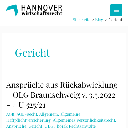
Zum
Inhalt
Main
springen
Startseite
Blog
Gericht
Men
Gericht
Ansprüche aus Rückabwicklung
_ OLG Braunschweig v. 3.5.2022
– 4 U 525/21
AGB
,
AGB-Recht
,
Allgemein
,
allgemeine
Haftpflichtversicherung
,
Allgemeines Persönlichkeitsrecht
,
Ansprüche
,
Gericht
,
OLG
/
horak Rechtsanwälte