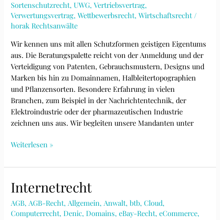
Sortenschutzrecht
,
UWG
,
Vertriebsvertrag
,
Verwertungsvertrag
,
Wettbewerbsrecht
,
Wirtschaftsrecht
/
horak Rechtsanwälte
Wir kennen uns mit allen Schutzformen geistigen Eigentums
aus. Die Beratungspalette reicht von der Anmeldung und der
Verteidigung von Patenten, Gebrauchsmustern, Designs und
Marken bis hin zu Domainnamen, Halbleitertopographien
und Pflanzensorten. Besondere Erfahrung in vielen
Branchen, zum Beispiel in der Nachrichtentechnik, der
Elektroindustrie oder der pharmazeutischen Industrie
zeichnen uns aus. Wir begleiten unsere Mandanten unter
Gewerblicher
Weiterlesen »
Rechtsschutz
(Patentrecht,
Gebrauchsmusterrecht,
Internetrecht
Markenrecht,
Designrecht,
AGB
,
AGB-Recht
,
Allgemein
,
Anwalt
,
btb
,
Cloud
,
Sortenschutzrecht)
Computerrecht
,
Denic
,
Domains
,
eBay-Recht
,
eCommerce
,