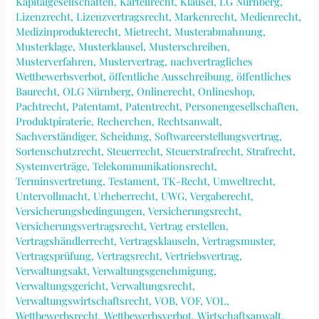
Kapitalgesellschaften
,
Kartellrecht
,
Klausel
,
LG Nürnberg
,
Lizenzrecht
,
Lizenzvertragsrecht
,
Markenrecht
,
Medienrecht
,
Medizinprodukterecht
,
Mietrecht
,
Musterabmahnung
,
Musterklage
,
Musterklausel
,
Musterschreiben
,
Musterverfahren
,
Mustervertrag
,
nachvertragliches
Wettbewerbsverbot
,
öffentliche Ausschreibung
,
öffentliches
Baurecht
,
OLG Nürnberg
,
Onlinerecht
,
Onlineshop
,
Pachtrecht
,
Patentamt
,
Patentrecht
,
Personengesellschaften
,
Produktpiraterie
,
Recherchen
,
Rechtsanwalt
,
Sachverständiger
,
Scheidung
,
Softwareerstellungsvertrag
,
Sortenschutzrecht
,
Steuerrecht
,
Steuerstrafrecht
,
Strafrecht
,
Systemverträge
,
Telekommunikationsrecht
,
Terminsvertretung
,
Testament
,
TK-Recht
,
Umweltrecht
,
Untervollmacht
,
Urheberrecht
,
UWG
,
Vergaberecht
,
Versicherungsbedingungen
,
Versicherungsrecht
,
Versicherungsvertragsrecht
,
Vertrag erstellen
,
Vertragshändlerrecht
,
Vertragsklauseln
,
Vertragsmuster
,
Vertragsprüfung
,
Vertragsrecht
,
Vertriebsvertrag
,
Verwaltungsakt
,
Verwaltungsgenehmigung
,
Verwaltungsgericht
,
Verwaltungsrecht
,
Verwaltungswirtschaftsrecht
,
VOB
,
VOF
,
VOL
,
Wettbewerbsrecht
,
Wettbewerbsverbot
,
Wirtschaftsanwalt
,