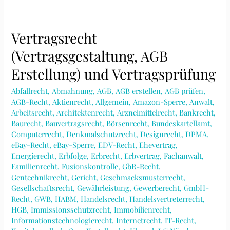
Fallgestaltungen
(einschliesslich
wettbewerbsrechtlicher
Vertragsrecht
Abmahnungen
(Vertragsgestaltung, AGB
und
einstweiliger
Erstellung) und Vertragsprüfung
Verfügungsverfahren)
Abfallrecht
,
Abmahnung
,
AGB
,
AGB erstellen
,
AGB prüfen
,
AGB-Recht
,
Aktienrecht
,
Allgemein
,
Amazon-Sperre
,
Anwalt
,
Arbeitsrecht
,
Architektenrecht
,
Arzneimittelrecht
,
Bankrecht
,
Baurecht
,
Bauvertragsrecht
,
Börsenrecht
,
Bundeskartellamt
,
Computerrecht
,
Denkmalschutzrecht
,
Designrecht
,
DPMA
,
eBay-Recht
,
eBay-Sperre
,
EDV-Recht
,
Ehevertrag
,
Energierecht
,
Erbfolge
,
Erbrecht
,
Erbvertrag
,
Fachanwalt
,
Familienrecht
,
Fusionskontrolle
,
GbR-Recht
,
Gentechnikrecht
,
Gericht
,
Geschmacksmusterrecht
,
Gesellschaftsrecht
,
Gewährleistung
,
Gewerberecht
,
GmbH-
Recht
,
GWB
,
HABM
,
Handelsrecht
,
Handelsvertreterrecht
,
HGB
,
Immissionsschutzrecht
,
Immobilienrecht
,
Informationstechnologierecht
,
Internetrecht
,
IT-Recht
,