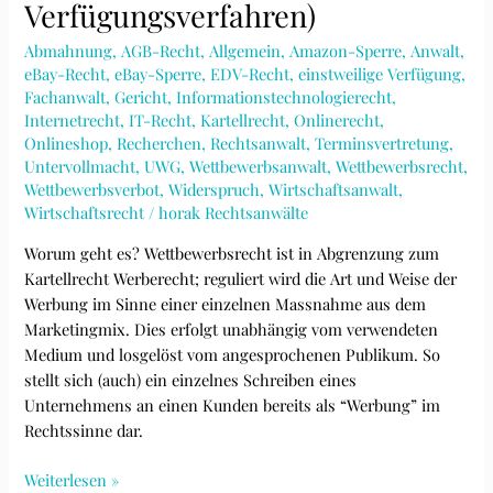
Verfügungsverfahren)
U
525/21
Abmahnung
,
AGB-Recht
,
Allgemein
,
Amazon-Sperre
,
Anwalt
,
eBay-Recht
,
eBay-Sperre
,
EDV-Recht
,
einstweilige Verfügung
,
Fachanwalt
,
Gericht
,
Informationstechnologierecht
,
Internetrecht
,
IT-Recht
,
Kartellrecht
,
Onlinerecht
,
Onlineshop
,
Recherchen
,
Rechtsanwalt
,
Terminsvertretung
,
Untervollmacht
,
UWG
,
Wettbewerbsanwalt
,
Wettbewerbsrecht
,
Wettbewerbsverbot
,
Widerspruch
,
Wirtschaftsanwalt
,
Wirtschaftsrecht
/
horak Rechtsanwälte
Worum geht es? Wettbewerbsrecht ist in Abgrenzung zum
Kartellrecht Werberecht; reguliert wird die Art und Weise der
Werbung im Sinne einer einzelnen Massnahme aus dem
Marketingmix. Dies erfolgt unabhängig vom verwendeten
Medium und losgelöst vom angesprochenen Publikum. So
stellt sich (auch) ein einzelnes Schreiben eines
Unternehmens an einen Kunden bereits als “Werbung” im
Rechtssinne dar.
Wettbewerbsrechtliche
Weiterlesen »