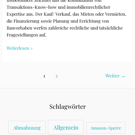
Transaktions-Know-how und immobilienrechtlicher
Expertise aus. Der Kauf/ Verkauf, das Mieten oder Vermieten,
die Finanzierung sowie Planung und Errichtung von
Bauvorhaben werfen zahlreiche rechtliche und tatsächliche
Fragestellungen auf,
Immobilienrechtler
Weiterlesen »
helfen
bei
immobilienrechtlichen
Seitennummerierung
1
2
Weiter
→
Fragen
der
rund
Beiträge
um
die
Immobile
Schlagwörter
Allgemein
Abmahnung
Amazon-Sperre