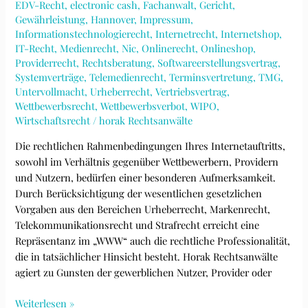
und
EDV-Recht
,
electronic cash
,
Fachanwalt
,
Gericht
,
Gewährleistung
,
Hannover
,
Impressum
,
Urheberrecht
Informationstechnologierecht
,
Internetrecht
,
Internetshop
,
IT-Recht
,
Medienrecht
,
Nic
,
Onlinerecht
,
Onlineshop
,
Providerrecht
,
Rechtsberatung
,
Softwareerstellungsvertrag
,
Systemverträge
,
Telemedienrecht
,
Terminsvertretung
,
TMG
,
Untervollmacht
,
Urheberrecht
,
Vertriebsvertrag
,
Wettbewerbsrecht
,
Wettbewerbsverbot
,
WIPO
,
Wirtschaftsrecht
/
horak Rechtsanwälte
Die rechtlichen Rahmenbedingungen Ihres Internetauftritts,
sowohl im Verhältnis gegenüber Wettbewerbern, Providern
und Nutzern, bedürfen einer besonderen Aufmerksamkeit.
Durch Berücksichtigung der wesentlichen gesetzlichen
Vorgaben aus den Bereichen Urheberrecht, Markenrecht,
Telekommunikationsrecht und Strafrecht erreicht eine
Repräsentanz im „WWW“ auch die rechtliche Professionalität,
die in tatsächlicher Hinsicht besteht. Horak Rechtsanwälte
agiert zu Gunsten der gewerblichen Nutzer, Provider oder
Internetrecht
Weiterlesen »