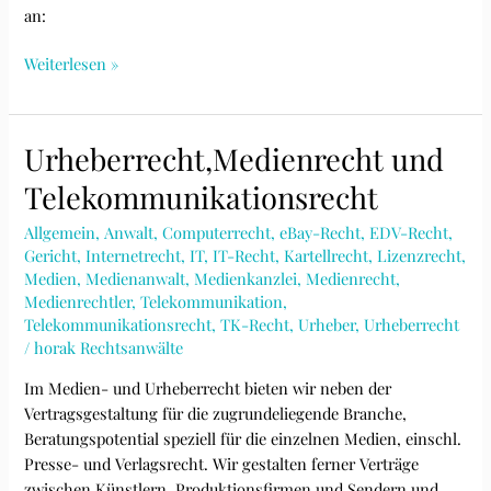
an:
Vergaberecht
Weiterlesen »
(mit
VOF,VOL,VOB,öffentliche
Ausschreibung,beschränkte
Urheberrecht,Medienrecht und
Ausschreibung,freihändige
Telekommunikationsrecht
Vergabe)
Allgemein
,
Anwalt
,
Computerrecht
,
eBay-Recht
,
EDV-Recht
,
Gericht
,
Internetrecht
,
IT
,
IT-Recht
,
Kartellrecht
,
Lizenzrecht
,
Medien
,
Medienanwalt
,
Medienkanzlei
,
Medienrecht
,
Medienrechtler
,
Telekommunikation
,
Telekommunikationsrecht
,
TK-Recht
,
Urheber
,
Urheberrecht
/
horak Rechtsanwälte
Im Medien- und Urheberrecht bieten wir neben der
Vertragsgestaltung für die zugrundeliegende Branche,
Beratungspotential speziell für die einzelnen Medien, einschl.
Presse- und Verlagsrecht. Wir gestalten ferner Verträge
zwischen Künstlern, Produktionsfirmen und Sendern und