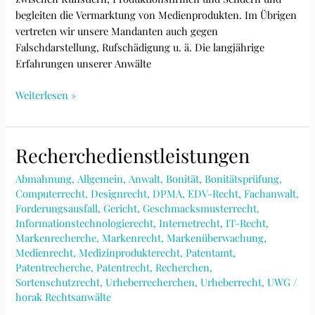
begleiten die Vermarktung von Medienprodukten. Im Übrigen
vertreten wir unsere Mandanten auch gegen
Falschdarstellung, Rufschädigung u. ä. Die langjährige
Erfahrungen unserer Anwälte
Urheberrecht,Medienrecht
Weiterlesen »
und
Telekommunikationsrecht
Recherchedienstleistungen
Abmahnung
,
Allgemein
,
Anwalt
,
Bonität
,
Bonitätsprüfung
,
Computerrecht
,
Designrecht
,
DPMA
,
EDV-Recht
,
Fachanwalt
,
Forderungsausfall
,
Gericht
,
Geschmacksmusterrecht
,
Informationstechnologierecht
,
Internetrecht
,
IT-Recht
,
Markenrecherche
,
Markenrecht
,
Markenüberwachung
,
Medienrecht
,
Medizinprodukterecht
,
Patentamt
,
Patentrecherche
,
Patentrecht
,
Recherchen
,
Sortenschutzrecht
,
Urheberrecherchen
,
Urheberrecht
,
UWG
/
horak Rechtsanwälte