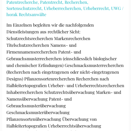
Patentrecherche
,
Patentrecht
,
Recherchen
,
Sortenschutzrecht
,
Urheberrecherchen
,
Urheberrecht
,
UWG
/
horak Rechtsanwälte
Im Einzelnen begleiten wir die nachfolgenden
Dienstleistungen aus rechtlicher Sicht:
Schutzrechtsrecherchen Markenrecherchen
Titelschutzrecherchen Namens- und
Firmennamensrecherchen Patent- und
Gebrauchsmusterrecherchen (einschliesslich biologischer
und chemischer Erfindungen) Geschmacksmusterrecherchen
(Recherchen nach eingetragenen oder nicht-eingetragenen
Designs) Pflanzensortenrecherchen Recherchen nach
Halbleitertopografien Urheber- und Urheberrechtsrecherchen
Inhaberrecherchen Schutzrechtsüberwachung Marken- und
Namensüberwachung Patent- und
Gebrauchsmusterüberwachung
Geschmacksmusterüberwachung
Pflanzensortenüberwachung Überwachung von
Halbleitertopografien Urheberrechtsüberwachung