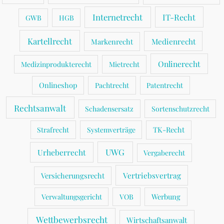
Internetrecht
IT-Recht
GWB
HGB
Kartellrecht
Medienrecht
Markenrecht
Onlinerecht
Medizinprodukterecht
Mietrecht
Onlineshop
Pachtrecht
Patentrecht
Rechtsanwalt
Schadensersatz
Sortenschutzrecht
TK-Recht
Strafrecht
Systemverträge
UWG
Urheberrecht
Vergaberecht
Vertriebsvertrag
Versicherungsrecht
Werbung
Verwaltungsgericht
VOB
Wettbewerbsrecht
Wirtschaftsanwalt