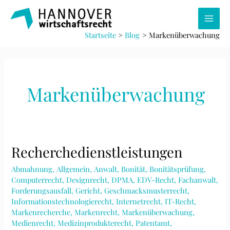
Zum
Inhalt
Main
springen
Startseite
Blog
Markenüberwachung
Men
Markenüberwachung
Recherchedienstleistungen
Abmahnung
,
Allgemein
,
Anwalt
,
Bonität
,
Bonitätsprüfung
,
Computerrecht
,
Designrecht
,
DPMA
,
EDV-Recht
,
Fachanwalt
,
Forderungsausfall
,
Gericht
,
Geschmacksmusterrecht
,
Informationstechnologierecht
,
Internetrecht
,
IT-Recht
,
Markenrecherche
,
Markenrecht
,
Markenüberwachung
,
Medienrecht
,
Medizinprodukterecht
,
Patentamt
,