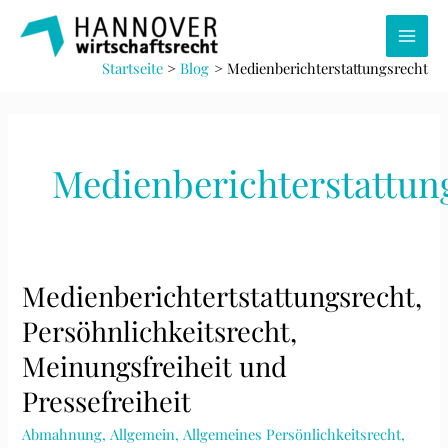
Zum
Inhalt
Main
springen
Startseite
Blog
Medienberichterstattungsrecht
Men
Medienberichterstattun
Medienberichtertstattungsrecht,
Persöhnlichkeitsrecht,
Meinungsfreiheit und
Pressefreiheit
Abmahnung
,
Allgemein
,
Allgemeines Persönlichkeitsrecht
,