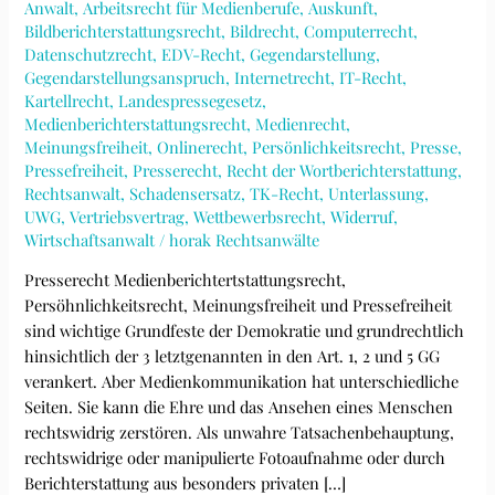
Anwalt
,
Arbeitsrecht für Medienberufe
,
Auskunft
,
Bildberichterstattungsrecht
,
Bildrecht
,
Computerrecht
,
Datenschutzrecht
,
EDV-Recht
,
Gegendarstellung
,
Gegendarstellungsanspruch
,
Internetrecht
,
IT-Recht
,
Kartellrecht
,
Landespressegesetz
,
Medienberichterstattungsrecht
,
Medienrecht
,
Meinungsfreiheit
,
Onlinerecht
,
Persönlichkeitsrecht
,
Presse
,
Pressefreiheit
,
Presserecht
,
Recht der Wortberichterstattung
,
Rechtsanwalt
,
Schadensersatz
,
TK-Recht
,
Unterlassung
,
UWG
,
Vertriebsvertrag
,
Wettbewerbsrecht
,
Widerruf
,
Wirtschaftsanwalt
/
horak Rechtsanwälte
Presserecht Medienberichtertstattungsrecht,
Persöhnlichkeitsrecht, Meinungsfreiheit und Pressefreiheit
sind wichtige Grundfeste der Demokratie und grundrechtlich
hinsichtlich der 3 letztgenannten in den Art. 1, 2 und 5 GG
verankert. Aber Medienkommunikation hat unterschiedliche
Seiten. Sie kann die Ehre und das Ansehen eines Menschen
rechtswidrig zerstören. Als unwahre Tatsachenbehauptung,
rechtswidrige oder manipulierte Fotoaufnahme oder durch
Berichterstattung aus besonders privaten […]