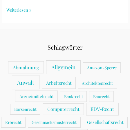
Medienberichtertstattungsrecht,
Weiterlesen »
Persöhnlichkeitsrecht,
Meinungsfreiheit
und
Pressefreiheit
Schlagwörter
Allgemein
Abmahnung
Amazon-Sperre
Anwalt
Arbeitsrecht
Architektenrecht
Arzneimittelrecht
Bankrecht
Baurecht
Computerrecht
EDV-Recht
Börsenrecht
Gesellschaftsrecht
Erbrecht
Geschmacksmusterrecht