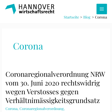
Zum
Inhalt
Main
springen
Startseite
Blog
Corona
Men
Corona
Coronaregionalverordnung NRW
vom 30. Juni 2020 rechtswidrig
wegen Verstosses gegen
Verhältnimässigkeitsgrundsatz
Corona
,
Coronaregionalverordnung
,