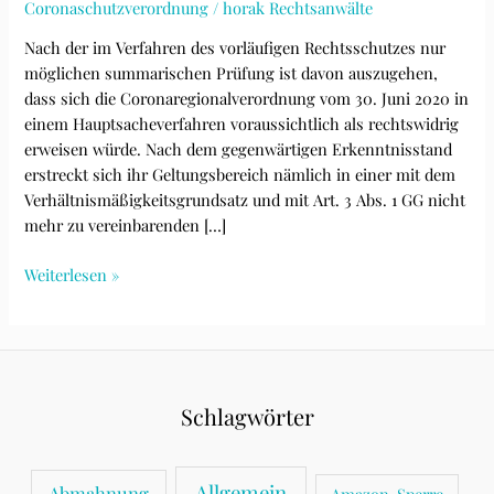
Coronaschutzverordnung
/
horak Rechtsanwälte
Nach der im Verfahren des vorläufigen Rechtsschutzes nur
möglichen summarischen Prüfung ist davon auszugehen,
dass sich die Coronaregionalverordnung vom 30. Juni 2020 in
einem Hauptsacheverfahren voraussichtlich als rechtswidrig
erweisen würde. Nach dem gegenwärtigen Erkenntnisstand
erstreckt sich ihr Geltungsbereich nämlich in einer mit dem
Verhältnismäßigkeitsgrundsatz und mit Art. 3 Abs. 1 GG nicht
mehr zu vereinbarenden […]
Coronaregionalverordnung
Weiterlesen »
NRW
vom
30.
Juni
2020
Schlagwörter
rechtswidrig
wegen
Verstosses
Allgemein
Abmahnung