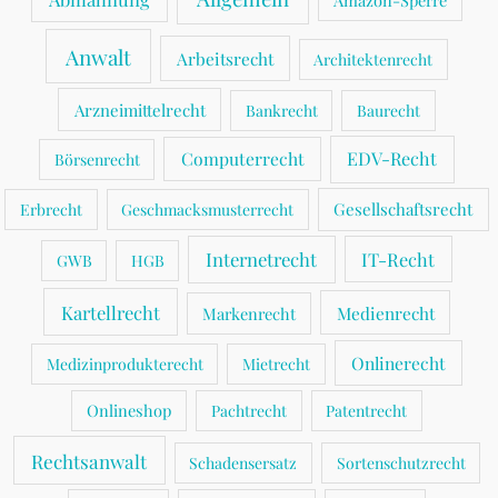
Amazon-Sperre
gegen
Verhältnimässigkeitsgrundsatz
Anwalt
Arbeitsrecht
Architektenrecht
Arzneimittelrecht
Bankrecht
Baurecht
Computerrecht
EDV-Recht
Börsenrecht
Gesellschaftsrecht
Erbrecht
Geschmacksmusterrecht
Internetrecht
IT-Recht
GWB
HGB
Kartellrecht
Medienrecht
Markenrecht
Onlinerecht
Medizinprodukterecht
Mietrecht
Onlineshop
Pachtrecht
Patentrecht
Rechtsanwalt
Schadensersatz
Sortenschutzrecht