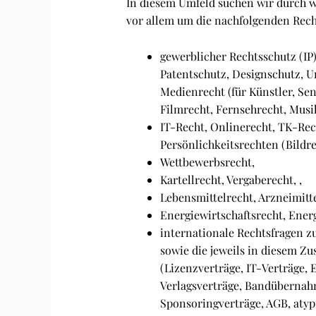
In diesem Umfeld suchen wir durch we
vor allem um die nachfolgenden Rec
gewerblicher Rechtsschutz (IP
Patentschutz, Designschutz, Ur
Medienrecht (für Künstler, Se
Filmrecht, Fernsehrecht, Musi
IT-Recht, Onlinerecht, TK-Re
Persönlichkeitsrechten (Bildr
Wettbewerbsrecht,
Kartellrecht, Vergaberecht, ,
Lebensmittelrecht, Arzneimitte
Energiewirtschaftsrecht, Ener
internationale Rechtsfragen z
sowie die jeweils in diesem Z
(Lizenzverträge, IT-Verträge, 
Verlagsverträge, Bandübernahm
Sponsoringverträge, AGB, atyp