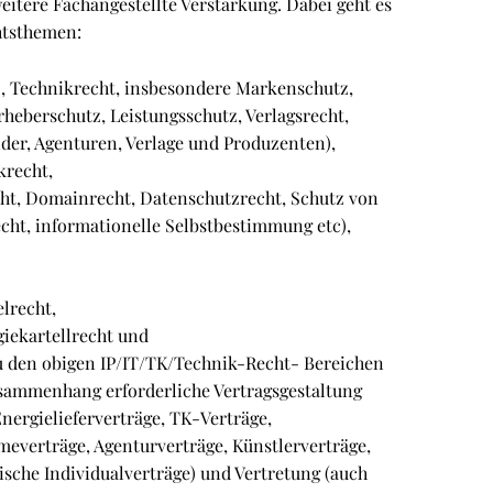
itere Fachangestellte Verstärkung. Dabei geht es
htsthemen:
), Technikrecht, insbesondere Markenschutz,
heberschutz, Leistungsschutz, Verlagsrecht,
nder, Agenturen, Verlage und Produzenten),
krecht,
cht, Domainrecht, Datenschutzrecht, Schutz von
echt, informationelle Selbstbestimmung etc),
lrecht,
giekartellrecht und
u den obigen IP/IT/TK/Technik-Recht- Bereichen
usammenhang erforderliche Vertragsgestaltung
Energielieferverträge, TK-Verträge,
everträge, Agenturverträge, Künstlerverträge,
ische Individualverträge) und Vertretung (auch