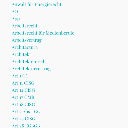
Anwalt für Energierecht
AO
App
Arbeitsrecht
Arbeitsrecht für Medienberufe
Arbeitsvertrag
Architecture
Architekt
Architektenrecht
Architekturvertrag
Art 1 GG
Art 11 CISG
Art 14 CISG
Art 17 CMR
Art 18 CISG
Art 2 Abs 1 GG
Art 25 CISG
Art 28 EGBGB