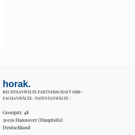
a
c
h
:
horak.
RECHTSANWÄLTE PARTNERSCHAFT MBB /
FACHANWÄLTE / PATENTANWÄLTE /
Georgstr. 48
30159 Hannover (Hauptsitz)
Deutschland