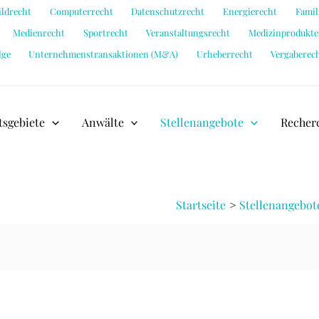
ildrecht
Computerrecht
Datenschutzrecht
Energierecht
Famil
Medienrecht
Sportrecht
Veranstaltungsrecht
Medizinprodukte
lge
Unternehmenstransaktionen (M&A)
Urheberrecht
Vergaberec
tsgebiete
Anwälte
Stellenangebote
Recher
Startseite
Stellenangebot