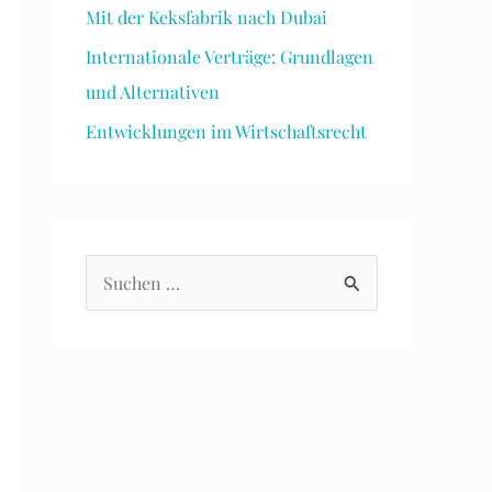
Mit der Keksfabrik nach Dubai
Internationale Verträge: Grundlagen
und Alternativen
Entwicklungen im Wirtschaftsrecht
S
u
c
h
e
n
n