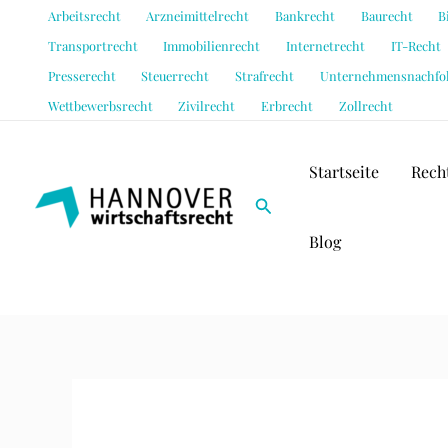
Zum
Arbeitsrecht
Arzneimittelrecht
Bankrecht
Baurecht
B
Inhalt
Transportrecht
Immobilienrecht
Internetrecht
IT-Recht
springen
Presserecht
Steuerrecht
Strafrecht
Unternehmensnachfo
Wettbewerbsrecht
Zivilrecht
Erbrecht
Zollrecht
Startseite
Rech
Suchen
Blog