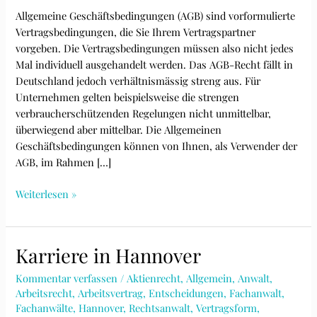
Allgemeine Geschäftsbedingungen (AGB) sind vorformulierte
Vertragsbedingungen, die Sie Ihrem Vertragspartner
vorgeben. Die Vertragsbedingungen müssen also nicht jedes
Mal individuell ausgehandelt werden. Das AGB-Recht fällt in
Deutschland jedoch verhältnismässig streng aus. Für
Unternehmen gelten beispielsweise die strengen
verbraucherschützenden Regelungen nicht unmittelbar,
überwiegend aber mittelbar. Die Allgemeinen
Geschäftsbedingungen können von Ihnen, als Verwender der
AGB, im Rahmen […]
AGB-
Weiterlesen »
Recht
kurz
erklärt
Karriere in Hannover
Kommentar verfassen
/
Aktienrecht
,
Allgemein
,
Anwalt
,
Arbeitsrecht
,
Arbeitsvertrag
,
Entscheidungen
,
Fachanwalt
,
Fachanwälte
,
Hannover
,
Rechtsanwalt
,
Vertragsform
,