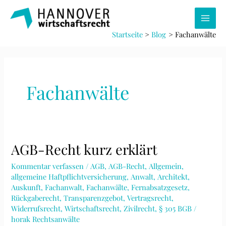
Zum
Inhalt
Main
springen
Startseite
Blog
Fachanwälte
Men
Fachanwälte
AGB-Recht kurz erklärt
Kommentar verfassen
/
AGB
,
AGB-Recht
,
Allgemein
,
allgemeine Haftpflichtversicherung
,
Anwalt
,
Architekt
,
Auskunft
,
Fachanwalt
,
Fachanwälte
,
Fernabsatzgesetz
,
Rückgaberecht
,
Transparenzgebot
,
Vertragsrecht
,
Widerrufsrecht
,
Wirtschaftsrecht
,
Zivilrecht
,
§ 305 BGB
/
horak Rechtsanwälte