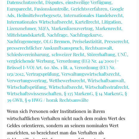
Datenschutzrecht
,
Disputes
,
einstweilige Verfügung
,
Europarecht
,
Fusionskontrolle
,
Gerichtsverfahren
,
Google
Ads
,
Heilmittelwerbegesetz
,
Internationales Handelsrecht
,
Internationales Wirtschaftsrecht
,
Kartellrecht
,
Litigation
,
Lizenznehmer
,
M&A
,
Markenlizenzvertrag
,
Markenrecht
,
Mittelstandskartell
,
Nachfrage
,
Nachfragekurve
,
Nachfragemenge
,
OLG Bremen
,
Preiselastizität
,
Presserecht
,
presserechtlicher Auskunftsanspruch
,
Rechtsanwalt
,
Schiedsvereinbarung
,
schweizer Recht
,
Störerhaftung
,
UNÜ
,
vergleichende Werbung
,
Verordnung (EG) Nr. 44/2001 (=
Brüssel I-VO) Art. 60 Abs. 1 lit. a
,
Verordnung (EU) Nr.
1151/2012
,
Vertragsprüfung
,
Verwaltungswirtschaftsrecht
,
Verwertungsvertrag
,
Wettbewerbsrecht
,
Wirtschaftsanwalt
,
Wirtschaftsprüfung
,
Wirtschaftsrecht
,
Wirtschaftsstrafrecht
,
Wirtschaftswissenschaften
,
§ 135 MarkenG
,
§ 14 MarkenG
,
§
39 GWB
,
§ 9 HWG
/
horak Rechtsanwälte
Wenn sich Personen oder Institutionen in ihrem
wirtschaftlichen Verhalten nicht nach dem realen Wert des
Geldes orientieren, sondern an seinem nominalen Wert
ausrichten, so bezeichnet man das Verhalten als