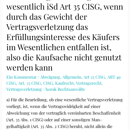
wesentlich iSd Art 35 CISG, wenn
von
einem
durch das Gewicht der
namentlich
Vertragsverletzung das
benannten
Kind
Erfüllungsinteresse des Käufers
gezeigten
konkreten
im Wesentlichen entfallen ist,
Verhaltensweisen
also die Kaufsache nicht genutzt
verletzt
dessen
werden kann
allgemeines
Ein Kommentar
/
Abwägung
,
Allgemein
,
Art 25 CISG
,
ART 49
Persönlichkeitsrecht
CISG
,
Art. 35 CISG
,
CISG
,
Kaufrecht
,
Vertragsrecht
,
Vertragsverletzung
/
horak Rechtsanwälte
a) Für die Beurteilung, ob eine wesentliche Vertragsverletzung
vorliegt, ist, wenn die Vertragswidrigkeit auf einer
Abweichung von der vertraglich vereinbarten Beschaffenheit
(Art. 35 Abs. 1 CISG) oder auf einer sonstigen Man-
gelhaftigkeit (Art. 35 Abs. 2 CISG) beruht, nicht allein die