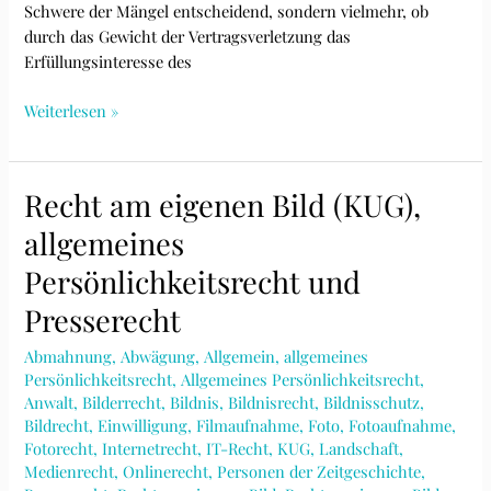
Schwere der Mängel entscheidend, sondern vielmehr, ob
durch das Gewicht der Vertragsverletzung das
Erfüllungsinteresse des
Eine
Weiterlesen »
Vertragsverletzung
ist
wesentlich
Recht am eigenen Bild (KUG),
iSd
allgemeines
Art
35
Persönlichkeitsrecht und
CISG,
Presserecht
wenn
durch
Abmahnung
,
Abwägung
,
Allgemein
,
allgemeines
das
Persönlichkeitsrecht
,
Allgemeines Persönlichkeitsrecht
,
Gewicht
Anwalt
,
Bilderrecht
,
Bildnis
,
Bildnisrecht
,
Bildnisschutz
,
der
Bildrecht
,
Einwilligung
,
Filmaufnahme
,
Foto
,
Fotoaufnahme
,
Vertragsverletzung
Fotorecht
,
Internetrecht
,
IT-Recht
,
KUG
,
Landschaft
,
das
Medienrecht
,
Onlinerecht
,
Personen der Zeitgeschichte
,
Erfüllungsinteresse