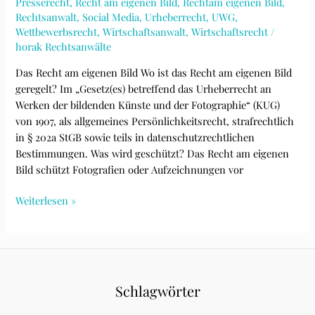
Presserecht
,
Recht am eigenen Bild
,
Rechtam eigenen Bild
,
des
Rechtsanwalt
,
Social Media
,
Urheberrecht
,
UWG
,
Käufers
Wettbewerbsrecht
,
Wirtschaftsanwalt
,
Wirtschaftsrecht
/
horak Rechtsanwälte
im
Wesentlichen
Das Recht am eigenen Bild Wo ist das Recht am eigenen Bild
entfallen
geregelt? Im „Gesetz(es) betreffend das Urheberrecht an
ist,
Werken der bildenden Künste und der Fotographie“ (KUG)
also
von 1907, als allgemeines Persönlichkeitsrecht, strafrechtlich
die
in § 202a StGB sowie teils in datenschutzrechtlichen
Kaufsache
Bestimmungen. Was wird geschützt? Das Recht am eigenen
nicht
Bild schützt Fotografien oder Aufzeichnungen vor
genutzt
werden
Recht
Weiterlesen »
kann
am
eigenen
Bild
(KUG),
allgemeines
Schlagwörter
Persönlichkeitsrecht
und