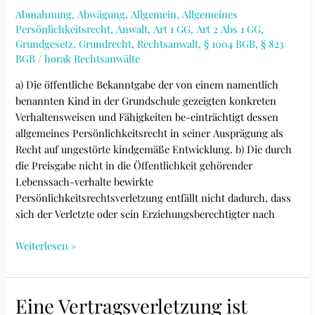
Abmahnung
,
Abwägung
,
Allgemein
,
Allgemeines
Persönlichkeitsrecht
,
Anwalt
,
Art 1 GG
,
Art 2 Abs 1 GG
,
Grundgesetz
,
Grundrecht
,
Rechtsanwalt
,
§ 1004 BGB
,
§ 823
BGB
/
horak Rechtsanwälte
a) Die öffentliche Bekanntgabe der von einem namentlich
benannten Kind in der Grundschule gezeigten konkreten
Verhaltensweisen und Fähigkeiten be-einträchtigt dessen
allgemeines Persönlichkeitsrecht in seiner Ausprägung als
Recht auf ungestörte kindgemäße Entwicklung. b) Die durch
die Preisgabe nicht in die Öffentlichkeit gehörender
Lebenssach-verhalte bewirkte
Persönlichkeitsrechtsverletzung entfällt nicht dadurch, dass
sich der Verletzte oder sein Erziehungsberechtigter nach
Öffentliche
Weiterlesen »
Bekanntgabe
in
Buchform
Eine Vertragsverletzung ist
der