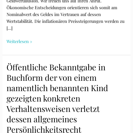
Geldwertillusion. Wir freuen uns auf Ihren Anruf.
Ökonomische Entscheidungen orientieren sich somit am
Nominalwert des Geldes im Vertrauen auf dessen
Wertstabilität. Die inflationären Preissteigerungen werden zu
[…]
Die
Weiterlesen »
Illusion
des
Geldwertes
Öffentliche Bekanntgabe in
Buchform der von einem
namentlich benannten Kind
gezeigten konkreten
Verhaltensweisen verletzt
dessen allgemeines
Persönlichkeitsrecht