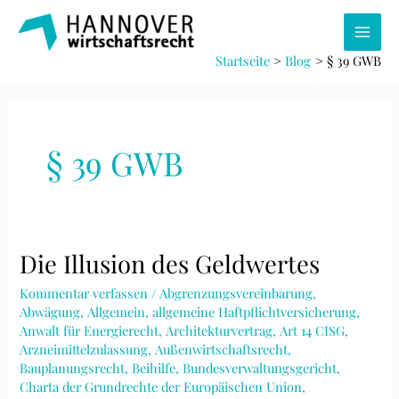
Zum
Inhalt
Main
springen
Startseite
Blog
§ 39 GWB
Men
§ 39 GWB
Die Illusion des Geldwertes
Kommentar verfassen
/
Abgrenzungsvereinbarung
,
Abwägung
,
Allgemein
,
allgemeine Haftpflichtversicherung
,
Anwalt für Energierecht
,
Architekturvertrag
,
Art 14 CISG
,
Arzneimittelzulassung
,
Außenwirtschaftsrecht
,
Bauplanungsrecht
,
Beihilfe
,
Bundesverwaltungsgericht
,
Charta der Grundrechte der Europäischen Union
,