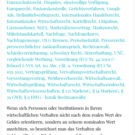
Datenschutzrecht
,
Disputes
,
einstweilige Verfügung
,
Europarecht
,
Fusionskontrolle
,
Gerichtsverfahren
,
Google
Ads
,
Heilmittelwerbegesetz
,
Internationales Handelsrecht
,
Internationales Wirtschaftsrecht
,
Kartellrecht
,
Litigation
,
Lizenznehmer
,
M&A
,
Markenlizenzvertrag
,
Markenrecht
,
Mittelstandskartell
,
Nachfrage
,
Nachfragekurve
,
Nachfragemenge
,
OLG Bremen
,
Preiselastizität
,
Presserecht
,
presserechtlicher Auskunftsanspruch
,
Rechtsanwalt
,
Schiedsvereinbarung
,
schweizer Recht
,
Störerhaftung
,
UNÜ
,
vergleichende Werbung
,
Verordnung (EG) Nr. 44/2001 (=
Brüssel I-VO) Art. 60 Abs. 1 lit. a
,
Verordnung (EU) Nr.
1151/2012
,
Vertragsprüfung
,
Verwaltungswirtschaftsrecht
,
Verwertungsvertrag
,
Wettbewerbsrecht
,
Wirtschaftsanwalt
,
Wirtschaftsprüfung
,
Wirtschaftsrecht
,
Wirtschaftsstrafrecht
,
Wirtschaftswissenschaften
,
§ 135 MarkenG
,
§ 14 MarkenG
,
§
39 GWB
,
§ 9 HWG
/
horak Rechtsanwälte
Wenn sich Personen oder Institutionen in ihrem
wirtschaftlichen Verhalten nicht nach dem realen Wert des
Geldes orientieren, sondern an seinem nominalen Wert
ausrichten, so bezeichnet man das Verhalten als