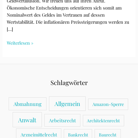
Geldwertillusion. Wir freuen uns auf Ihren Anruf.
Ökonomische Entscheidungen orientieren sich somit am
Nominalwert des Geldes im Vertrauen auf dessen
Wertstabilität. Die inflationären Preissteigerungen werden zu
[…]
Die
Weiterlesen »
Illusion
des
Geldwertes
Schlagwörter
Allgemein
Abmahnung
Amazon-Sperre
Anwalt
Arbeitsrecht
Architektenrecht
Arzneimittelrecht
Bankrecht
Baurecht